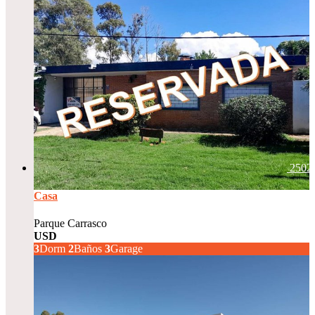
2502
Casa
Parque Carrasco
USD
350.000
3
Dorm
2
Baños
3
Garage