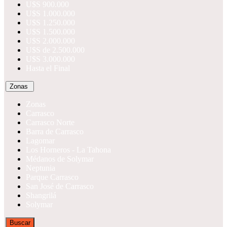
U$S 900.000
U$S 1.000.000
U$S 1.250.000
U$S 1.500.000
U$S 2.000.000
U$S de 2.500.000
U$S 3.000.000
Hasta el Final
Zonas
Zonas
Carrasco
Carrasco Norte
Barra de Carrasco
Lagomar
Los Horneros - La Tahona
Médanos de Solymar
Neptunia
Parque Carrasco
San José de Carrasco
Shangrilá
Solymar