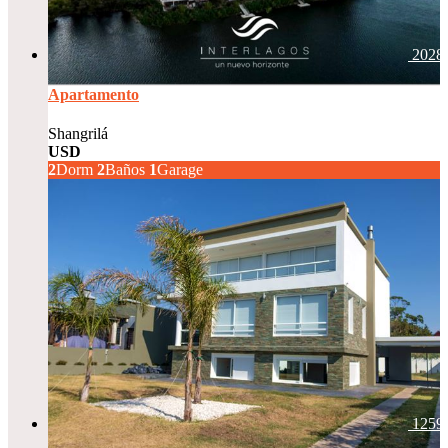
2028
Apartamento
Shangrilá
USD
285.000
2
Dorm
2
Baños
1
Garage
1259