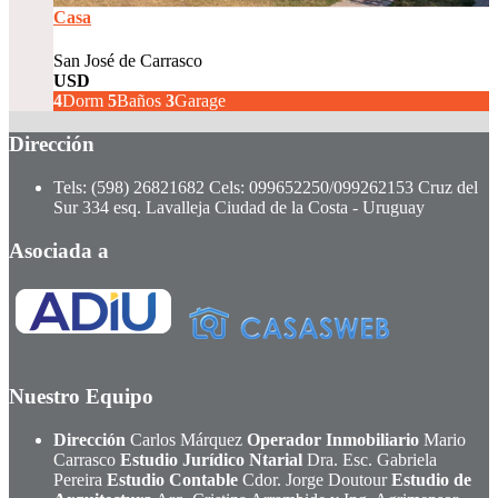
Casa
San José de Carrasco
USD
750.000
4
Dorm
5
Baños
3
Garage
Dirección
Tels: (598) 26821682 Cels: 099652250/099262153
Cruz del
Sur 334 esq. Lavalleja
Ciudad de la Costa - Uruguay
Asociada a
Nuestro Equipo
Dirección
Carlos Márquez
Operador Inmobiliario
Mario
Carrasco
Estudio Jurídico Ntarial
Dra. Esc. Gabriela
Pereira
Estudio Contable
Cdor. Jorge Doutour
Estudio de