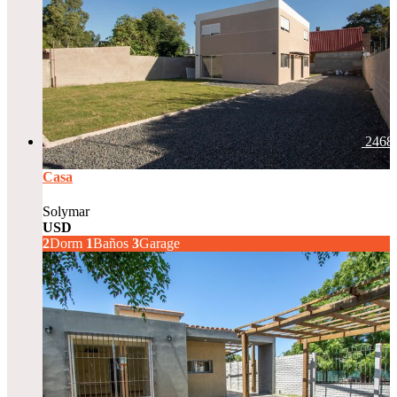
2468
Casa
Solymar
USD
215.000
2
Dorm
1
Baños
3
Garage