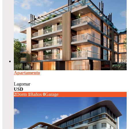
2342
Apartamento
Lagomar
USD
229.000
2
Dorm
1
Baños
0
Garage