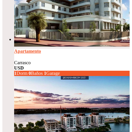
2065
Apartamento
Carrasco
USD
275.000
1
Dorm
0
Baños
1
Garage