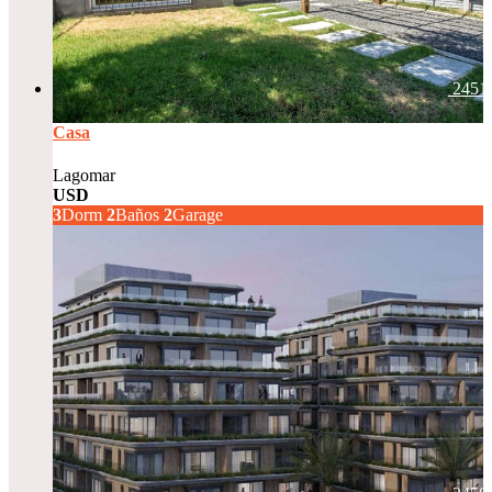
2451
Casa
Lagomar
USD
270.000
3
Dorm
2
Baños
2
Garage