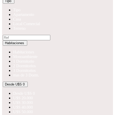
Tipo
Tipo
Apartamento
Casa
Local Comercial
Terreno
Habitaciones
Habitaciones
Monoambiente
1 Dormitorio
2 Dormitorios
3 Dormitorios
mas de 3 Dorm.
Desde U$S 0
Desde U$S 0
U$S 20.000
U$S 30.000
U$S 40.000
U$S 50.000