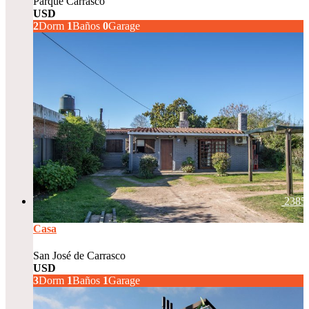
Parque Carrasco
USD
232.576
2
Dorm
1
Baños
0
Garage
2385
Casa
San José de Carrasco
USD
240.000
3
Dorm
1
Baños
1
Garage