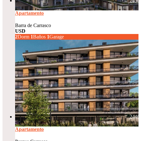
2450
Apartamento
Barra de Carrasco
USD
266.000
2
Dorm
1
Baños
1
Garage
2446
Apartamento